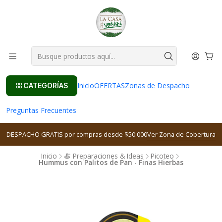
Inicio
OFERTAS
Zonas de Despacho
CATEGORÍAS
Preguntas Frecuentes
DESPACHO GRATIS por compras desde $50.000
Ver Zona de Cobertura
Inicio
🍝 Preparaciones & Ideas
Picoteo
Hummus con Palitos de Pan - Finas Hierbas