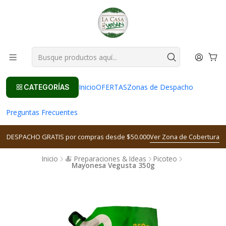
Inicio
OFERTAS
Zonas de Despacho
CATEGORÍAS
Preguntas Frecuentes
DESPACHO GRATIS por compras desde $50.000
Ver Zona de Cobertura
Inicio
🍝 Preparaciones & Ideas
Picoteo
Mayonesa Vegusta 350g