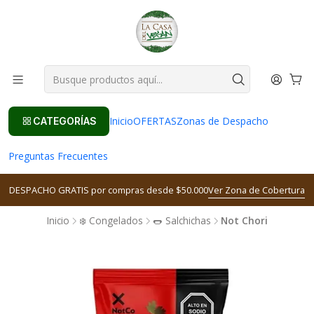
Inicio
OFERTAS
Zonas de Despacho
CATEGORÍAS
Preguntas Frecuentes
DESPACHO GRATIS por compras desde $50.000
Ver Zona de Cobertura
Inicio
❄️ Congelados
🌭 Salchichas
Not Chori