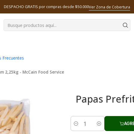
DESPACHO GRATIS por compras desde $50.000
Ver Zona de Cobertura
s Frecuentes
mm 2,25kg - McCain Food Service
Papas Prefr
AGR
Cantidad